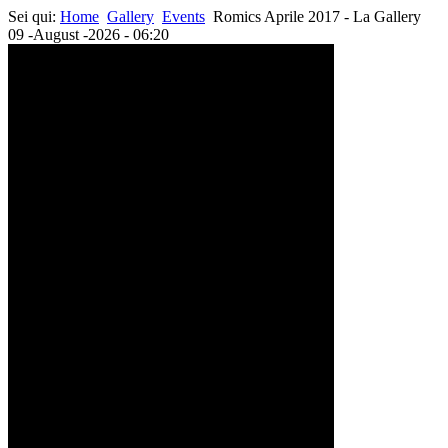
Sei qui:
Home
Gallery
Events
Romics Aprile 2017 - La Gallery
09 -August -2026 - 06:20