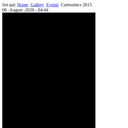
Sei qui:
Home
Gallery
Events
Cartoomics 2015
06 -August -2026 - 04:44