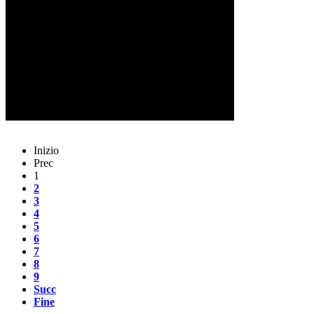
Inizio
Prec
1
2
3
4
5
6
7
8
9
Succ
Fine