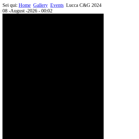
Sei qui:
Home
Gallery
Events
Lucca C&G 2024
08 -August -2026 - 00:02