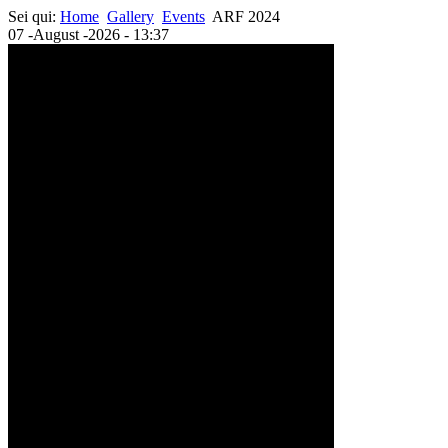
Sei qui:
Home
Gallery
Events
ARF 2024
07 -August -2026 - 13:37