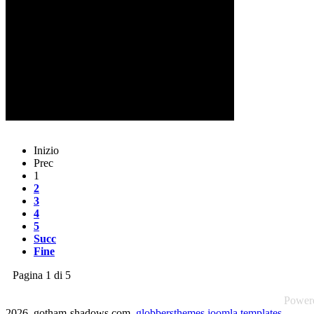
Inizio
Prec
1
2
3
4
5
Succ
Fine
Pagina 1 di 5
Power
2026 gotham-shadows.com
globbersthemes
joomla templates