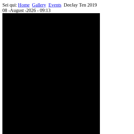
Sei qui:
Home
Gallery
Events
DeeJay Ten 2019
08 -August -2026 - 09:13