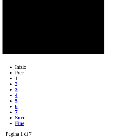
Inizio
Prec
1
2
3
4
5
6
7
Succ
Fine
Pagina 1 di 7