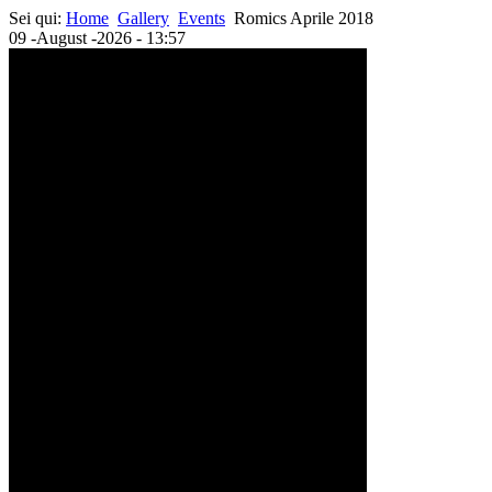
Sei qui:
Home
Gallery
Events
Romics Aprile 2018
09 -August -2026 - 13:57